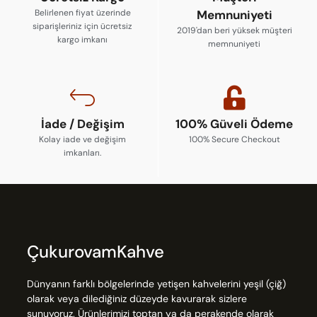
Belirlenen fiyat üzerinde
Memnuniyeti
siparişleriniz için ücretsiz
2019'dan beri yüksek müşteri
kargo imkanı
memnuniyeti
İade / Değişim
100% Güveli Ödeme
Kolay iade ve değişim
100% Secure Checkout
imkanları.
ÇukurovamKahve
Dünyanın farklı bölgelerinde yetişen kahvelerini yeşil (çiğ)
olarak veya dilediğiniz düzeyde kavurarak sizlere
sunuyoruz. Ürünlerimizi toptan ya da perakende olarak