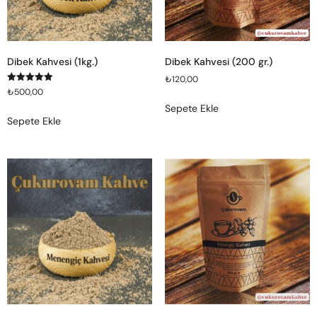
Dibek Kahvesi (1kg.)
Dibek Kahvesi (200 gr.)
₺
120,00
5 üzerinden
₺
500,00
5.00
oy aldı
Sepete Ekle
Sepete Ekle