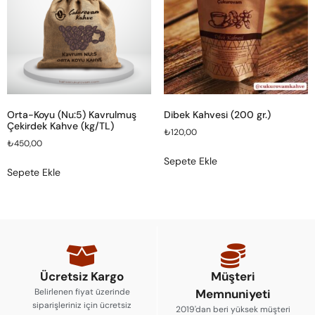
Orta-Koyu (Nu:5) Kavrulmuş
Dibek Kahvesi (200 gr.)
Çekirdek Kahve (kg/TL)
₺
120,00
₺
450,00
Sepete Ekle
Sepete Ekle
Ücretsiz Kargo
Müşteri
Belirlenen fiyat üzerinde
Memnuniyeti
siparişleriniz için ücretsiz
2019'dan beri yüksek müşteri