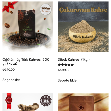
Öğütülmüş Türk Kahvesi 500
Dibek Kahvesi (1kg.)
gr. (Kutu)
5 üzerinden
₺
370,00
₺
500,00
5.00
oy aldı
Seçenekler
Sepete Ekle