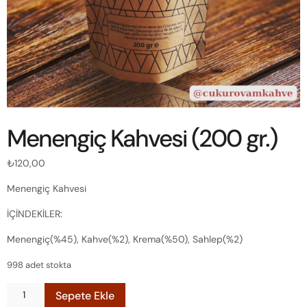
Menengiç Kahvesi (200 gr.)
₺
120,00
Menengiç Kahvesi
İÇİNDEKİLER:
Menengiç(%45), Kahve(%2), Krema(%50), Sahlep(%2)
998 adet stokta
Sepete Ekle